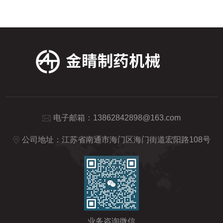
间的压力差来判断容器的密封性能。当容器
将有问题的袋子挑选出来，以便...
内部有泄漏或者未全部密封时，容器内外压
力差将发生变化，检漏机可以通过敏感的传
感器检测到这些微小的变化，并显示出来。
二、主要由压力系统、真空系统、控制系统
和数据处理系统组成。其工作流程如下：1.
放置容器将待检测的容器放...
电子邮箱：
13862842898@163.com
公司地址：江苏省南通市海门区海门街道宏阳路108号
业务咨询微信