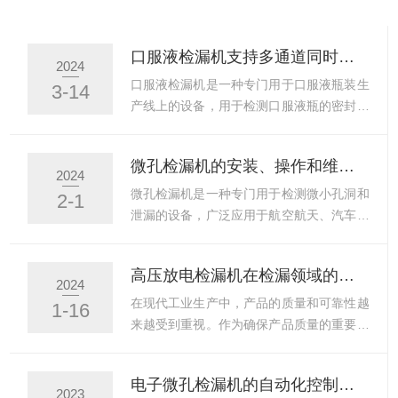
口服液检漏机支持多通道同时检测，快速发现并定位漏液点
2024
口服液检漏机是一种专门用于口服液瓶装生
3-14
产线上的设备，用于检测口服液瓶的密封性
能，确保产品不发生漏液现象。支持多通道
同时检测，可以快速发现并定位漏液点，大
微孔检漏机的安装、操作和维护指南
大提高了生产效率和产品质量。口服液检漏
2024
机的特点如下：1.多通道同时检测：支持多
微孔检漏机是一种专门用于检测微小孔洞和
2-1
通道同时检测，可以同时检测多个口服液
泄漏的设备，广泛应用于航空航天、汽车制
瓶，大大提高了检测效率。2.高精度检测：
造、医疗器械等领域。一、安装指南1.清洁
采用检测技术，可以精确检测口服液瓶的密
环境：确保安装的环境清洁、干燥，避免灰
高压放电检漏机在检漏领域的应用和优势解析
封性能，确保产品不发生漏液现象。3.快速
尘和水分进入设备。2.安装位置：选择一个
2024
定位漏液点：可以快速发现并定位漏液点，
平坦、稳固的位置放置检漏机，确保设备在
在现代工业生产中，产品的质量和可靠性越
1-16
便于及时处理，确保产品质量。优势如下：
运行过程中不会发生晃动或倾倒。3.安装电
来越受到重视。作为确保产品质量的重要环
1.提高生产效率：支...
源：确保电源符合设备的要求，连接电源时
节，检漏技术在不断发展与进步。其中，高
应遵循相应的电气安全规范。4.安装检测探
压放电检漏机作为一种检漏设备，在检漏领
电子微孔检漏机的自动化控制与数据分析能力
头：根据待检测工件的尺寸和形状，选择合
域中得到了广泛应用。一、高压放电检漏机
2023