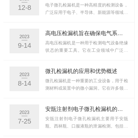
适的检测探头安装在检漏机上。二、操作指
的工作原理主要通过施加高电压产生电火
电子微孔检漏机是一种高精度的检测设备，
12-8
南1.准备工件：将待检测的工件清洁干净，
花，当电火花通过被检工件表面时，由于工
广泛应用于电子、半导体、新能源等领域。
确保表面无油污...
件表面的微小缺陷或杂质引起电场畸变，从
一、控制系统电子微孔检漏机的控制系统主
而产生微小的电流信号。这些信号通过相应
要由PLC、伺服电机、传感器等组成。PLC
高电压检漏机旨在确保电气系统的安全运行和维护
的检测电路转换为电信号，进一步传输给计
是控制系统的核心，负责接收输入信号、处
2023
算机进行分析处理。通过计算机处理后的数
理数据、输出控制信号等任务。伺服电机是
高电压检漏机是一种用于检测电气设备绝缘
9-14
据，可以清晰地反映出工件表面的缺陷或杂
执行机构，根据控制信号调整自身的位置和
状态的重要工具。它在工业领域中广泛应
质情况。二、高压放电检漏机...
速度。传感器则负责检测被检测物体的位
用，旨在确保电气系统的安全运行和维护。
置、速度等信息，并将信号传输给PLC进行
高电压检漏机采用了一种非常有效的方法来
微孔检漏机的应用和优势概述
处理。在控制系统中，位置控制是关键。为
测试绝缘材料的可靠性。它通过施加高电压
2023
了实现高精度的位置控制，我们采用了闭环
在设备或电线上进行测试，以检测是否存在
微孔检漏机是一种重要的工业设备，用于检
8-14
控制系统。通过传感器实时监测被检测物体
绝缘故障或电气泄漏。这项技术利用了电场
测材料或装置中的微小漏洞。它在许多领域
的位置，将实际位置与...
的特性，通过测量电流和电压之间的关系来
都有广泛应用，包括航空航天、汽车、化工
确定电器的绝缘状态。使用它进行绝缘测试
和制药等行业。微孔检漏机的原理基于气体
安瓿注射剂电子微孔检漏机的原理与优点
可以帮助及早发现可能存在的问题，并采取
渗透性。当被检测物体存在微小漏洞时，气
2023
相应的措施进行修复。它能够检测出绝缘材
体会通过漏洞进入被检测物内部或从其内部
安瓿注射剂电子微孔检漏机主要用于安瓿
7-25
料的破损、老化、湿度和污染等情况，从而
泄漏出来。通过在被检测物体表面施加稳定
瓶、西林瓶、口服液瓶的泄漏检测。包括瓶
避免潜在的安全隐患。例如，...
的压力，并使用敏感的探测器来监测气体渗
的微孔、封口处、瓶身、瓶底等处的裂纹的