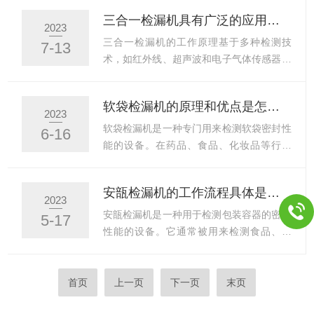
漏。如果有漏洞存在，检测器将能够捕捉到
检测。安瓿注射剂电子微孔检漏机的工作原
三合一检漏机具有广泛的应用领域和重要性
渗漏的气体，从而确定漏点的位置和大小。
理：进瓶输送带将需检测的容器送到进瓶拨
2023
在许多行业中具有广泛的应用。在航空航天
轮等距分隔，再经输瓶扭道将容器送到输送
三合一检漏机的工作原理基于多种检测技
7-13
领域，它常用于检测发动机零件、燃料系统
螺杆进行翻转。容器经过90°翻转后成水平
术，如红外线、超声波和电子气体传感器。
和压力容器等关键组件中的...
状态到达不同的检测工位。检测由多个工位
这些传感器能够探测微小的泄漏信号，并将
组成，可根据用户要求检测不同的位置，最
结果传输到主控单元进行分析和报警。根据
软袋检漏机的原理和优点是怎样的？
后经过剔废机构将合格品和不合格品自动分
不同的应用需求，还可以配备数据记录和远
2023
离。为高频高压检测电源，两端分别连接发
程监控功能，方便用户跟踪泄漏情况和进行
软袋检漏机是一种专门用来检测软袋密封性
6-16
射极和接收极，C1和C2分别为电极和溶液
数据分析。三合一检漏机是一种专门用于检
能的设备。在药品、食品、化妆品等行业
之间的电容值(因绝缘瓶...
测气体、液体和真空系统中泄漏的设备。它
中，包装使用软袋越来越普遍，而这些软袋
集成了多种传感器和功能，能够高效准确地
需要保证良好的密封性能，以避免内部物质
安瓿检漏机的工作流程具体是怎样的？
定位和识别泄漏源，具有广泛的应用领域和
泄漏或外部污染物进入。出现解决了这个问
2023
重要性。1、在工业领域中起着关键作用。
题，可以有效地检测软袋的密封性能，确保
安瓿检漏机是一种用于检测包装容器的密封
5-17
许多工业过程需要使用气体和液体系统，而
产品质量和安全性。软袋检漏机的原理是基
性能的设备。它通常被用来检测食品、药
这些系统中的泄漏可能导致生...
于真空吸附技术。将被测的软袋置于真空室
品、化妆品等行业的包装容器，确保其没有
中，然后通过泵将室内压力降低至一定程
任何泄漏或污染。一、原理安瓿检漏机采用
度，使袋子表面产生凹陷变形，从而检测袋
了气压差法的原理，通过在被检测容器内部
首页
上一页
下一页
末页
子是否存在渗漏缺陷。如果检测到袋子存在
施加真空或压力，并测量容器外部与内部之
渗漏，则机器会自动报警并停止工作，同时