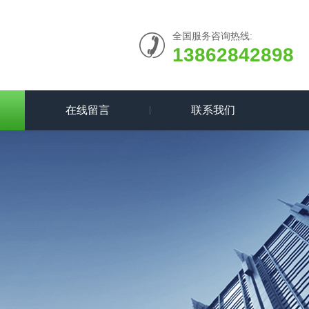
全国服务咨询热线:
13862842898
在线留言
联系我们