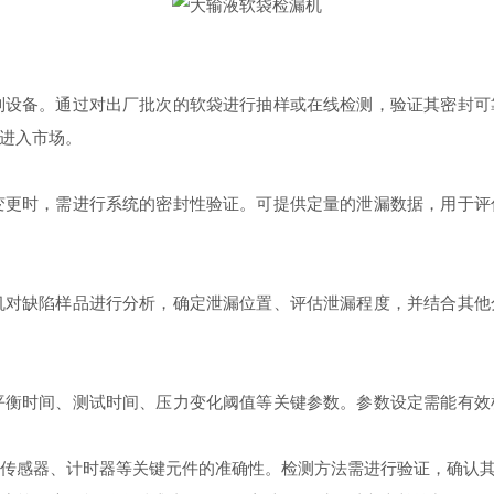
设备。通过对出厂批次的软袋进行抽样或在线检测，验证其密封可
进入市场。
更时，需进行系统的密封性验证。可提供定量的泄漏数据，用于评
对缺陷样品进行分析，确定泄漏位置、评估泄漏程度，并结合其他
衡时间、测试时间、压力变化阈值等关键参数。参数设定需能有效
传感器、计时器等关键元件的准确性。检测方法需进行验证，确认其