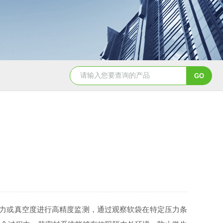
塑瓶检漏机 过滤器检漏仪
玻璃安瓿电子检漏机
压力或真空度进行高精度监测，通过观察软袋在特定压力条