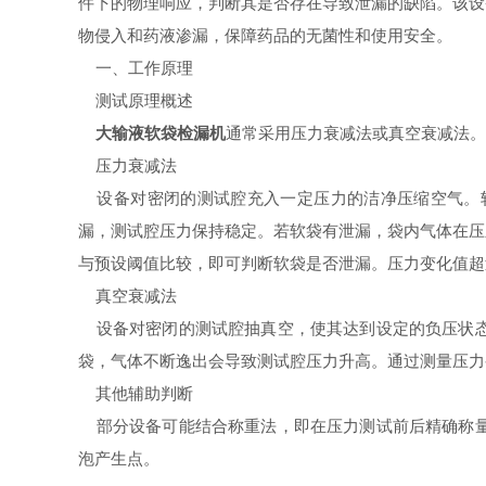
件下的物理响应，判断其是否存在导致泄漏的缺陷。该设
物侵入和药液渗漏，保障药品的无菌性和使用安全。
一、工作原理
测试原理概述
大输液软袋检漏机
通常采用压力衰减法或真空衰减法。
压力衰减法
设备对密闭的测试腔充入一定压力的洁净压缩空气。软
漏，测试腔压力保持稳定。若软袋有泄漏，袋内气体在压
与预设阈值比较，即可判断软袋是否泄漏。压力变化值超
真空衰减法
设备对密闭的测试腔抽真空，使其达到设定的负压状态
袋，气体不断逸出会导致测试腔压力升高。通过测量压力
其他辅助判断
部分设备可能结合称重法，即在压力测试前后精确称量
泡产生点。