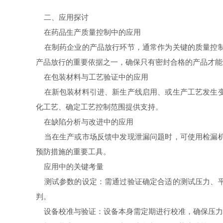
二、应用探讨
在药品生产质量控制中的应用
在制药企业的产品放行环节，通常作为关键的质量控制
产品放行的重要依据之一，确保只有密封合格的产品才能
在包装材料与工艺验证中的应用
在新包装材料引进、新生产线启用、或生产工艺发生变
化工艺、确定工艺控制范围提供支持。
在缺陷分析与改进中的应用
当在生产或市场反馈中发现泄漏问题时，可使用检漏机
预防措施的重要工具。
应用中的关键考量
测试参数的设定：需通过验证确定合适的测试压力、平
判。
设备校准与验证：设备本身需定期进行校准，确保压力