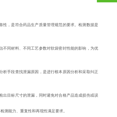
靠性，是符合药品生产质量管理规范的要求。检测数据是
估不同材料、不同工艺参数对软袋密封性能的影响，为优
分析手段查找泄漏原因，是进行根本原因分析和采取纠正
检出目标尺寸的泄漏，同时避免对合格产品造成损伤或误
检测能力、重复性和再现性满足要求。