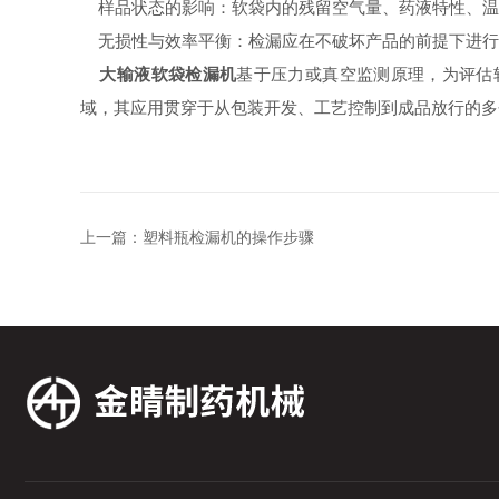
样品状态的影响：软袋内的残留空气量、药液特性、温
无损性与效率平衡：检漏应在不破坏产品的前提下进行
大输液软袋检漏机
基于压力或真空监测原理，为评估
域，其应用贯穿于从包装开发、工艺控制到成品放行的多
上一篇：
塑料瓶检漏机的操作步骤