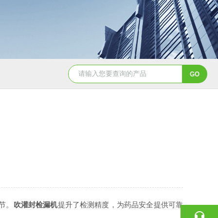
塑瓶检漏机 过滤器检漏仪
玻璃安瓿电子检漏机
节。
吹灌封检漏机
提升了检测精度，为药品安全提供可靠