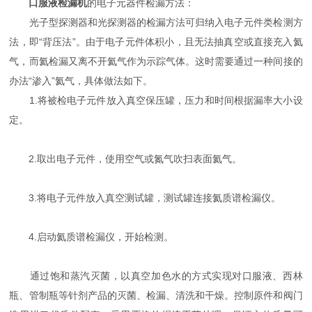
口服液检漏机
的电子元器件检漏方法：
光子型探测器和光探测器的检漏方法可归纳入电子元件类检测方
法，即“背压法”。由于电子元件体积小，且无法抽真空或直接充入氦
气，而氦检漏又离不开氦气作为示踪气体。这时需要通过一种间接的
办法“渗入”氦气，具体做法如下。
1.将被检电子元件放入真空保压罐，压力和时间根据漏率大小设
定。
2.取出电子元件，使用空气或氮气吹扫表面氦气。
3.将电子元件放入真空测试罐，测试罐连接氦质谱检漏仪。
4.启动氦质谱检漏仪，开始检测。
通过饱和蒸汽灭菌，以真空加色水的方式实现对口服液、西林
瓶、管制瓶等针剂产品的灭菌、检漏、清洗和干燥。控制原件和阀门