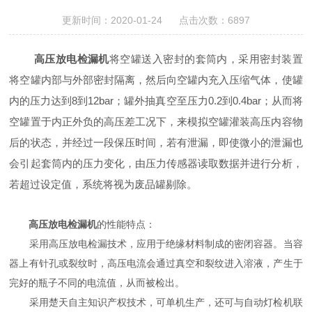
更新时间：2020-01-24 点击次数：6897
高压放电检漏机
将空罐送入密封的套筒内，采用密封装置
将空罐内部与外部密封隔离，然后向空罐内充入压缩气体，使罐
内的压力达到8到12bar；罐外抽真空至压力0.2到0.4bar；从而将
空罐置于内正外负的高压差工况下，来模拟空罐灌装高压内容物
后的状态，并经过一段保压时间，若有泄漏，即使微小的泄漏也
会引起套筒内的压力变化，由压力传感器读取数据并进行分析，
若超过设定值，系统将视为废品罐剔除。
高压放电检漏机
的性能特点：
采用高压放电检漏技术，应用于绝缘材料制成的密闭容器。当容
器上有针孔或裂纹时，高压电流会通过真空和裂纹进入溶液，产生于
完好的瓶子不同的电流值，从而被检出。
采用楚天自主知识产权技术，可单机生产，还可与自动灯检机联