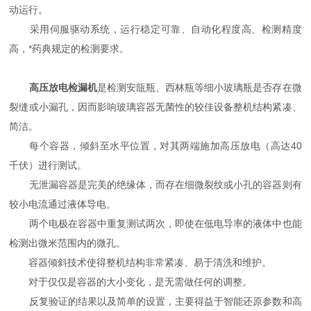
动运行。
采用伺服驱动系统，运行稳定可靠、自动化程度高、检测精度
高，*药典规定的检测要求。
高压放电检漏机
是检测安瓿瓶、西林瓶等细小玻璃瓶是否存在微
裂缝或小漏孔，因而影响玻璃容器无菌性的较佳设备整机结构紧凑、
简洁。
每个容器，倾斜至水平位置，对其两端施加高压放电（高达40
千伏）进行测试。
无泄漏容器是完美的绝缘体，而存在细微裂纹或小孔的容器则有
较小电流通过液体导电。
两个电极在容器中重复测试两次，即使在低电导率的液体中也能
检测出微米范围内的微孔。
容器倾斜技术使得整机结构非常紧凑、易于清洗和维护。
对于仅仅是容器的大小变化，是无需做任何的调整。
反复验证的结果以及简单的设置，主要得益于智能还原参数和高